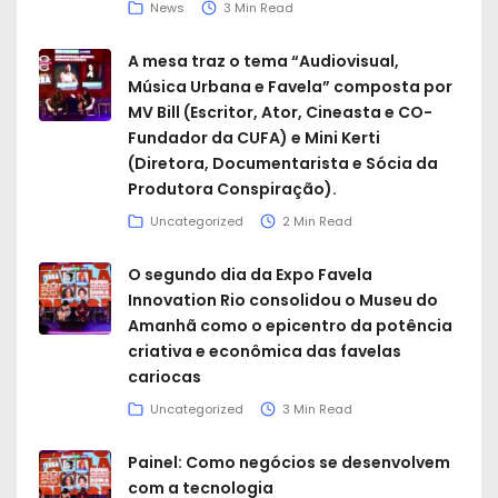
News
3 Min Read
A mesa traz o tema “Audiovisual,
Música Urbana e Favela” composta por
MV Bill (Escritor, Ator, Cineasta e CO-
Fundador da CUFA) e Mini Kerti
(Diretora, Documentarista e Sócia da
Produtora Conspiração).
Uncategorized
2 Min Read
O segundo dia da Expo Favela
Innovation Rio consolidou o Museu do
Amanhã como o epicentro da potência
criativa e econômica das favelas
cariocas
Uncategorized
3 Min Read
Painel: Como negócios se desenvolvem
com a tecnologia