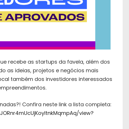
e recebe as startups da favela, além dos
 as ideias, projetos e negócios mais
 Local também dos investidores interessados
 empreendimentos.
das?! Confira neste link a lista completa:
CFPJORnr4mUcUjKoyItnkMqmpAq/view?