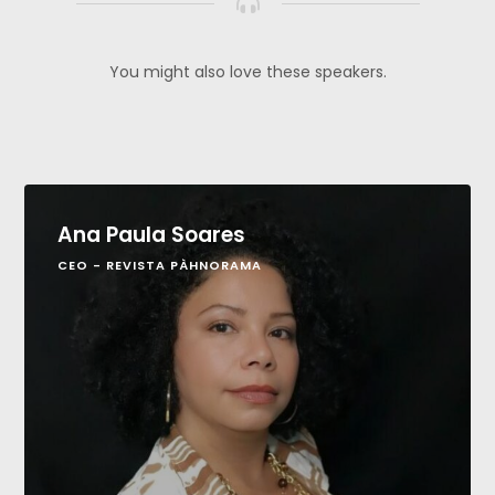
You might also love these speakers.
Ana Paula Soares
CEO - REVISTA PÀHNORAMA