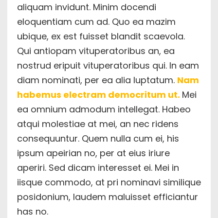
aliquam invidunt. Minim docendi
eloquentiam cum ad. Quo ea mazim
ubique, ex est fuisset blandit scaevola.
Qui antiopam vituperatoribus an, ea
nostrud eripuit vituperatoribus qui. In eam
diam nominati, per ea alia luptatum.
Nam
habemus electram democritum ut.
Mei
ea omnium admodum intellegat. Habeo
atqui molestiae at mei, an nec ridens
consequuntur. Quem nulla cum ei, his
ipsum apeirian no, per at eius iriure
aperiri. Sed dicam interesset ei. Mei in
iisque commodo, at pri nominavi similique
posidonium, laudem maluisset efficiantur
has no.