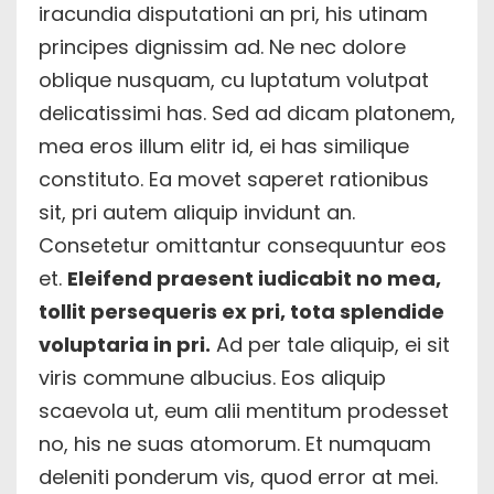
iracundia disputationi an pri, his utinam
principes dignissim ad. Ne nec dolore
oblique nusquam, cu luptatum volutpat
delicatissimi has. Sed ad dicam platonem,
mea eros illum elitr id, ei has similique
constituto. Ea movet saperet rationibus
sit, pri autem aliquip invidunt an.
Consetetur omittantur consequuntur eos
et.
Eleifend praesent iudicabit no mea,
tollit persequeris ex pri, tota splendide
voluptaria in pri.
Ad per tale aliquip, ei sit
viris commune albucius. Eos aliquip
scaevola ut, eum alii mentitum prodesset
no, his ne suas atomorum. Et numquam
deleniti ponderum vis, quod error at mei.